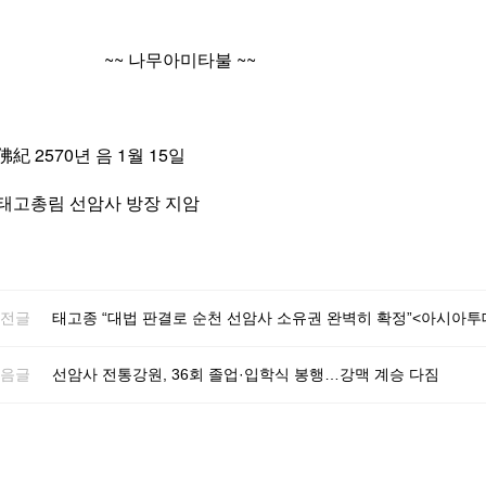
~~ 나무아미타불 ~~
佛紀 2570년 음 1월 15일
태고총림 선암사 방장 지암
전글
태고종 “대법 판결로 순천 선암사 소유권 완벽히 확정”<아시아투
음글
선암사 전통강원, 36회 졸업·입학식 봉행…강맥 계승 다짐