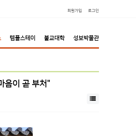
회원가입
로그인
소
템플스테이
불교대학
성보박물관
마음이 곧 부처"