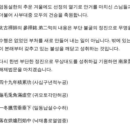
엄동설한의 추운 겨울에도 선정의 열기로 안거를 마치신 스님들
더불어 사부대중 모두의 건승을 축원합니다.
太古禪師의 參禪銘 弟二句의 내용은 부단 불굴의 정진으로 무명을
수행은 없었던 부처를 새로 만들어 내는 일이 아닙니다. 밖에 있
이 본래부터 갖추고 있는 불성을 깨닫고 성취하는 것입니다.
다시 한번 부단한 정진으로 무상대도를 성취하길 기원하면 南泉普願 
해제법문을 마치겠습니다.
四十九年積累功 (사십구년적누공)
龜毛兎角滿虛空 (귀모토각만허공)
一冬臘雪垂垂下 (일동납설수수하)
落在烘爐烈焰中 (낙재홍로열염중)