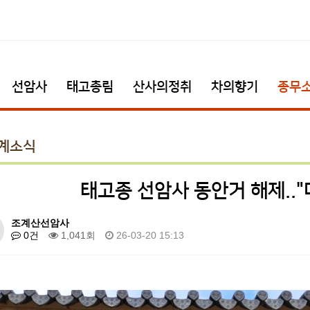
선암사
태고총림
산사의정취
차의향기
종무
계소식
태고종 선암사 동안거 해제.."
조계산선암사
0건
1,041회
26-03-20 15:13