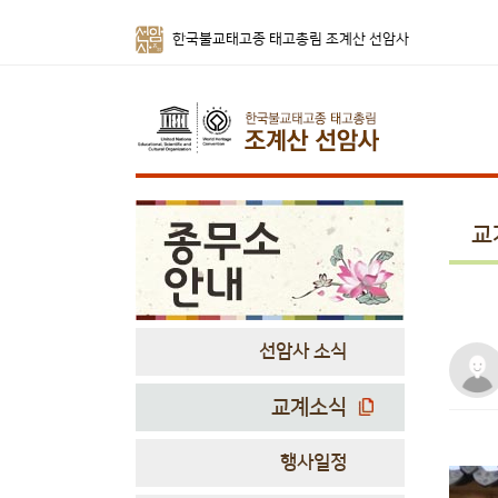
한국불교태고종 태고총림 조계산 선암사
교
선암사 소식
교계소식
행사일정