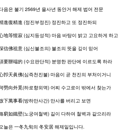
다음은 불기 2569년 을사년 동안거 해제 법어 전문
精進復精進 (정진부정진) 정진하고 또 정진하되
心地等惺寂 (심지등성적) 마음 바탕이 밝고 고요하게 하고
深信佛祖意 (심신불조의) 불조의 뜻을 깊이 믿어
須要辦端的 (수요판단적) 분명한 판단에 이르도록 하라
心卽天眞佛(심즉천진불) 마음이 곧 천진의 부처이거니
何勞向外覓(하로향외멱) 어찌 수고로이 밖에서 찾는가
放下萬事看(방하만사간) 만사를 버리고 보면
路窮如鐵壁(노궁여철벽) 길이 다하여 철벽과 같으리라
오늘은 一冬九旬의 冬安居 해제일입니다.