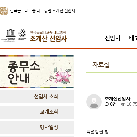
한국불교태고종 태고총림 조계산 선암사
선암사
태
자료실
선암사 소식
조계산선암사
0건
10,7
교계소식
행사일정
특별강원 입