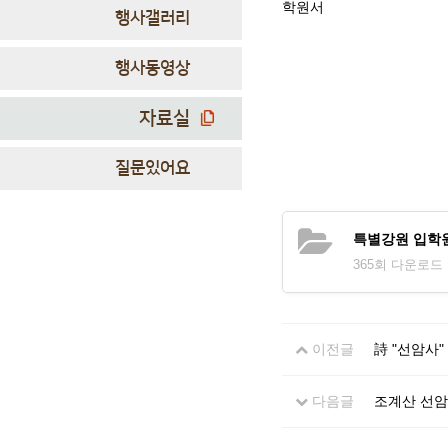
학원서
행사갤러리
행사동영상
자료실
질문있어요
특별강원 입학원
365회 다운로드 | D
이전글
詩 "선암사"
다음글
조계산 선암